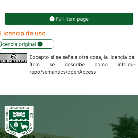
Full item page
Licencia de uso
Licencia original
Excepto si se señala otra cosa, la licencia del
ítem se describe como info:eu-
repo/semantics/openAccess