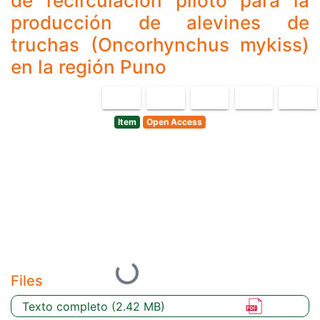
de recirculación piloto para la
producción de alevines de
truchas (Oncorhynchus mykiss)
n
en la región Puno
Item
Open Access
Loading...
Files
Texto completo
(2.42 MB)